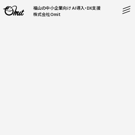
福山の中小企業向け AI導入・DX支援
株式会社Omit
SERVICE
事業内容
AI導入支援
CONTENT
システム開発
コンテンツ
ホームページ制作
課題解決
COMPANY
制作実績
企業案内
料金表
会社概要
PRODUCTS
採用情報
運営サービス
お知らせ