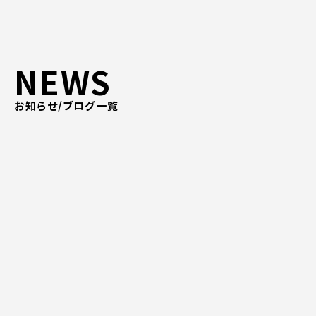
ピッパサック
よくある質問
ヒラメキペーパー
オミラボ
WEBでお問い合わせ
NEWS
( 24時間365日いつでも受付対応 )
お知らせ/ブログ一覧
電話でお問い合わせ
月〜金曜10:00 〜 19:00 ( 土日祝定休 )