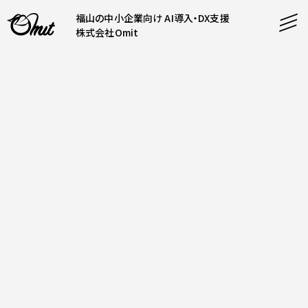
福山の中小企業向け AI導入・DX支援
株式会社Omit
SERVICE
事業内容
AI導入支援
CONTENT
システム開発
コンテンツ
ホームページ制作
課題解決
COMPANY
制作実績
企業案内
料金表
会社概要
PRODUCTS
採用情報
運営サービス
お知らせ