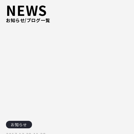
NEWS
ピッパサック
よくある質問
ヒラメキペーパー
お知らせ/ブログ一覧
オミラボ
WEBでお問い合わせ
( 24時間365日いつでも受付対応 )
電話でお問い合わせ
月〜金曜10:00 〜 19:00 ( 土日祝定休 )
お知らせ