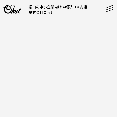
福山の中小企業向け AI導入・DX支援
株式会社Omit
SERVICE
事業内容
AI導入支援
CONTENT
システム開発
コンテンツ
ホームページ制作
課題解決
COMPANY
制作実績
企業案内
料金表
会社概要
PRODUCTS
採用情報
運営サービス
お知らせ