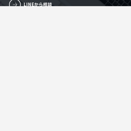
LINEから相談
電話でお問い合わせ
084-959-6316
オンラインMTGを予約する
株式会社Omit
〒720-1141 広島県福山市駅家町江良113-7