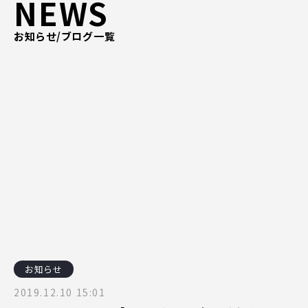
NEWS
ピッパサック
よくある質問
お知らせ/ブログ一覧
ヒラメキペーパー
オミラボ
WEBでお問い合わせ
( 24時間365日いつでも受付対応 )
電話でお問い合わせ
月〜金曜10:00 〜 19:00 ( 土日祝定休 )
お知らせ
2019.12.10 15:01