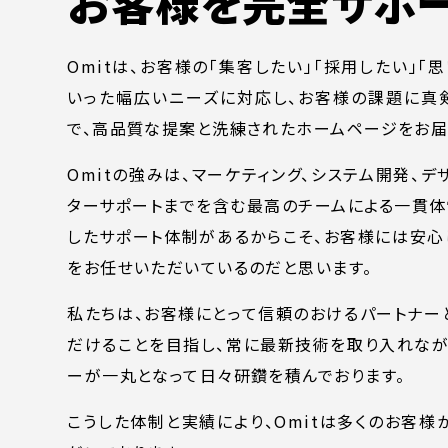
お客様を完全サポ
Omitは、お客様の「集客したい」「採用したい」「
いった幅広いニーズに対応し、お客様の課題に真
で、高品質な提案と洗練されたホームページをお届
Omitの強みは、マーケティング、システム開発、デ
ターサポートまでを含む最高のチームによる一貫体
したサポート体制があるからこそ、お客様には安心
SERVICE
C
をお任せいただいているのだと思います。
事業内容
コン
私たちは、お客様にとって信頼のおけるパートナー
だけることを目指し、常に最新技術を取り入れなが
AI導入支援
課題
ーが一丸となって日々研鑽を積んでおります。
システム開発
制作
こうした体制と実績により、Omitは多くのお客様
ホームページ制作
料金