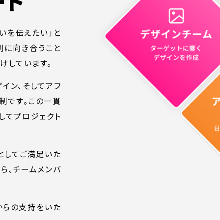
ート
思いを伝えたい」と
剣に向き合うこと
けしています。
ザイン、そしてアフ
制です。この一貫
してプロジェクト
ONTENT
COMPANY
テンツ
企業案内
としてご満足いた
ら、チームメンバ
解決
会社概要
実績
採用情報
からの支持をいた
表
お知らせ