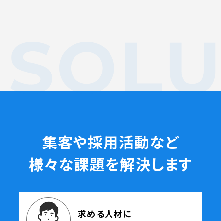
よくある質問
電話でお問い合
 )
月〜金曜10:00 〜 
集客や採用活動など
様々な課題を解決します
求める人材に