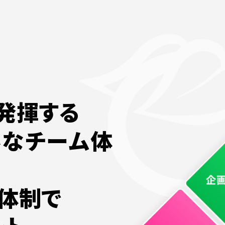
発揮する
ルなチーム体
体制で