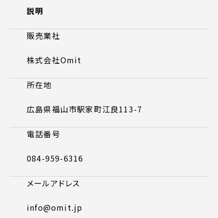
説明
ピッパサック
よくある質問
ヒラメキペーパー
販売業社
オミラボ
WEBでお問い合わせ
( 24時間365日いつでも受付対応 )
株式会社Omit
所在地
電話でお問い合わせ
月〜金曜10:00 〜 19:00 ( 土日祝定休 )
広島県福山市駅家町江良113-7
電話番号
084-959-6316
メールアドレス
info@omit.jp