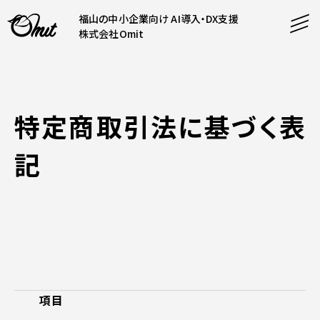
福山の中小企業向け AI導入・DX支援
株式会社Omit
SERVICE
事業内容
特定商取引法に基づく表
AI導入支援
記
CONTENT
システム開発
コンテンツ
ホームページ制作
課題解決
COMPANY
制作実績
企業案内
料金表
会社概要
PRODUCTS
採用情報
項目
運営サービス
お知らせ