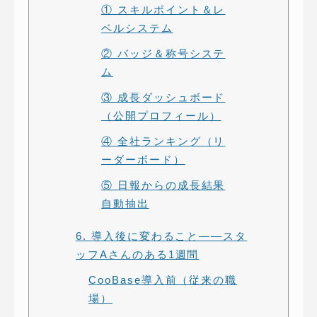
① スキルポイント＆レ
ベルシステム
② バッジ＆称号システ
ム
③ 成長ダッシュボード
（公開プロフィール）
④ 全社ランキング（リ
ーダーボード）
⑤ 日報からの成長結果
自動抽出
6. 導入後に変わること——スタ
ッフAさんのある1週間
CooBase導入前（従来の職
場）