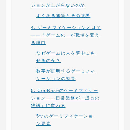
ションが上がらないのか
よくある施策とその限界
4. ゲーミフィケーションとは？
——「ゲーム化」が職場を変え
る理由
なぜゲームは人を夢中にさ
せるのか？
数字が証明するゲーミフィ
ケーションの効果
5. CooBaseのゲーミフィケー
ション——日常業務が「成長の
物語」に変わる
5つのゲーミフィケーショ
ン要素