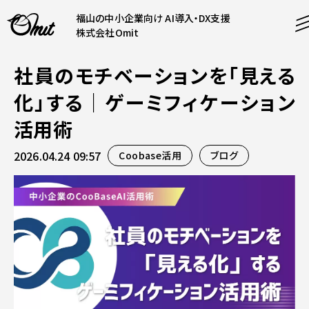
福山の中小企業向け AI導入・DX支援
株式会社Omit
社員のモチベーションを「見える
SERVICE
化」する｜ゲーミフィケーション
事業内容
活用術
AI導入支援
2026.04.24 09:57
Coobase活用
ブログ
CONTENT
システム開発
コンテンツ
ホームページ制作
課題解決
COMPANY
制作実績
企業案内
料金表
会社概要
PRODUCTS
採用情報
運営サービス
お知らせ