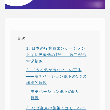
ピッパサック
よくある質問
ヒラメキペーパー
オミラボ
WEBでお問い合わせ
( 24時間365日いつでも受付対応 )
目次
電話でお問い合わせ
1. 日本の従業員エンゲージメン
月〜金曜10:00 〜 19:00 ( 土日祝定休 )
トは世界最低の7%——数字が示
す深刻さ
2. 「やる気が出ない」の正体
——モチベーション低下の5つの
構造的原因
モチベーション低下の5大
原因
3. なぜ従来の施策ではモチベー