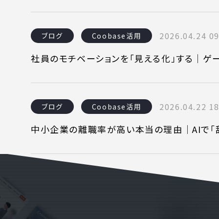
SERVICE
C
事業内容
コン
2026.04.24 09
ブログ
Coobase活用
AI導入支援
課題
社員のモチベーションを「見える化」する｜ゲ
システム開発
制作
ホームページ制作
料金
2026.04.22 18
ブログ
Coobase活用
中小企業の離職率が高い本当の理由｜AIで「
WEBでお問い合わせ
( 24時間365日いつでも受付対応