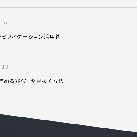
ONTENT
COMPANY
テンツ
企業案内
:57
解決
会社概要
ーミフィケーション活用術
実績
採用情報
表
お知らせ
:18
よくある質問
辞める兆候」を見抜く方法
電話でお問い合
 )
月〜金曜10:00 〜 