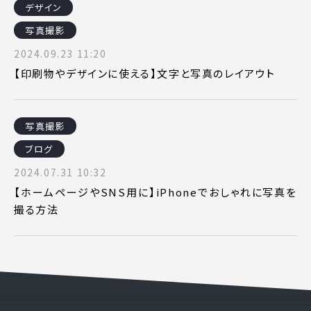
デザイン
ピッパサック
よくある質問
写真撮影
ヒラメキペーパー
2024.09.23 11:20
オミラボ
WEBでお問い合わせ
【印刷物やデザインに使える】文字と写真のレイアウト
( 24時間365日いつでも受付対応 )
電話でお問い合わせ
写真撮影
月〜金曜10:00 〜 19:00 ( 土日祝定休 )
ブログ
2024.07.31 10:32
【ホームページやSNS用に】iPhoneでおしゃれに写真を
撮る方法