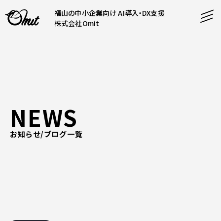
福山の中小企業向け AI導入・DX支援
株式会社Omit
SERVICE
事業内容
AI導入支援
NEWS
CONTENT
システム開発
コンテンツ
ホームページ制作
お知らせ/ブログ一覧
課題解決
COMPANY
制作実績
企業案内
料金表
会社概要
PRODUCTS
採用情報
運営サービス
お知らせ