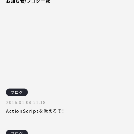
お知らせ/ブログ一覧
ピッパサック
よくある質問
ヒラメキペーパー
オミラボ
WEBでお問い合わせ
( 24時間365日いつでも受付対応 )
電話でお問い合わせ
月〜金曜10:00 〜 19:00 ( 土日祝定休 )
ブログ
2016.01.08 21:18
ActionScriptを覚えるぞ！
ブログ