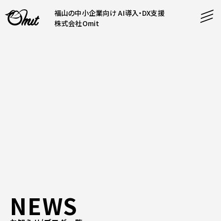
福山の中小企業向け AI導入・DX支援
株式会社Omit
SERVICE
事業内容
AI導入支援
CONTENT
システム開発
コンテンツ
ホームページ制作
課題解決
COMPANY
制作実績
企業案内
料金表
会社概要
NEWS
PRODUCTS
採用情報
運営サービス
お知らせ