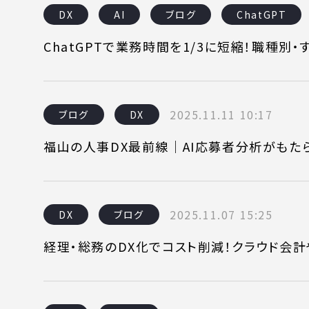
DX
AI
ブログ
ChatGPT
SERVICE
C
ChatGPTで業務時間を1/3に短縮！職種別・
事業内容
コン
AI導入支援
課題
2025.11.11 10:17
ブログ
DX
システム開発
制作
福山の人事DX最前線｜AI応募者分析がもた
ホームページ制作
料金
2025.11.07 15:25
DX
ブログ
経理・総務のDX化でコスト削減！クラウド会
WEBでお問い合わせ
( 24時間365日いつでも受付対応