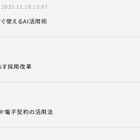
2025.11.18 13:07
ONTENT
COMPANY
すぐ使えるAI活用術
テンツ
企業案内
解決
会社概要
実績
採用情報
らす採用改革
表
お知らせ
よくある質問
計や電子契約の活用法
電話でお問い合
 )
月〜金曜10:00 〜 