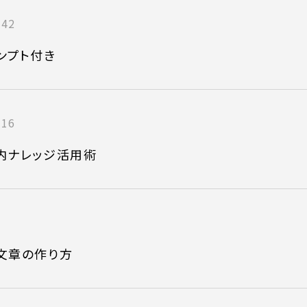
:42
ンプト付き
:16
内ナレッジ活用術
文章の作り方