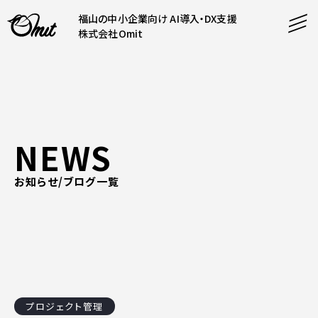
福山の中小企業向け AI導入・DX支援
株式会社Omit
SERVICE
事業内容
AI導入支援
NEWS
CONTENT
システム開発
コンテンツ
お知らせ/ブログ一覧
ホームページ制作
課題解決
COMPANY
制作実績
企業案内
料金表
会社概要
PRODUCTS
採用情報
運営サービス
プロジェクト管理
お知らせ