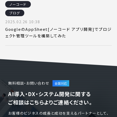
ノーコード
ピッパサック
よくある質問
ブログ
ヒラメキペーパー
2025.02.26 10:38
オミラボ
WEBでお問い合わせ
GoogleのAppSheet[ノーコード アプリ開発]でプロジ
( 24時間365日いつでも受付対応 )
ェクト管理ツールを構築してみた
電話でお問い合わせ
月〜金曜10:00 〜 19:00 ( 土日祝定休 )
無料相談・お問い合わせ
AI導入・DX・システム開発に関する
ご相談はこちらよりご連絡ください。
お客様のビジネスの成長と成功を支えるパートナーとして、