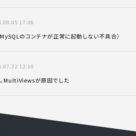
ONTENT
COMPANY
テンツ
企業案内
.08.05 17:06
解決
会社概要
（MySQLのコンテナが正常に起動しない不具合）
実績
採用情報
表
お知らせ
.07.22 12:10
よくある質問
MultiViewsが原因でした
電話でお問い合
 )
月〜金曜10:00 〜 