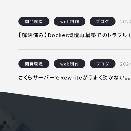
SERVICE
C
事業内容
コン
2024
開発環境
web制作
ブログ
AI導入支援
課題
【解決済み】Docker環境再構築でのトラブル
システム開発
制作
ホームページ制作
料金
2024
開発環境
web制作
ブログ
さくらサーバーでRewriteがうまく動かない。。。
WEBでお問い合わせ
( 24時間365日いつでも受付対応