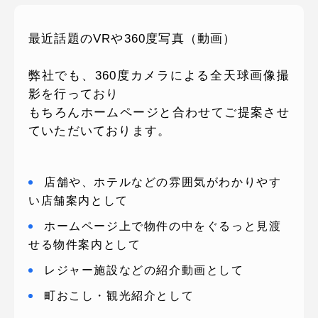
ピッパサック
よくある質問
最近話題のVRや360度写真（動画）
ヒラメキペーパー
オミラボ
WEBでお問い合わせ
弊社でも、360度カメラによる全天球画像撮
( 24時間365日いつでも受付対応 )
影を行っており
もちろんホームページと合わせてご提案させ
電話でお問い合わせ
ていただいております。
月〜金曜10:00 〜 19:00 ( 土日祝定休 )
店舗や、ホテルなどの雰囲気がわかりやす
い店舗案内として
ホームページ上で物件の中をぐるっと見渡
せる物件案内として
レジャー施設などの紹介動画として
町おこし・観光紹介として