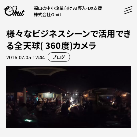
福山の中小企業向け AI導入・DX支援
株式会社Omit
様々なビジネスシーンで活用でき
SERVICE
る全天球( 360度)カメラ
事業内容
2016.07.05 12:44
ブログ
AI導入支援
CONTENT
システム開発
コンテンツ
ホームページ制作
課題解決
COMPANY
制作実績
企業案内
料金表
会社概要
PRODUCTS
採用情報
運営サービス
お知らせ