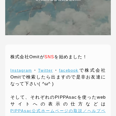
ピッパサック
よくある質問
ヒラメキペーパー
オミラボ
WEBでお問い合わせ
( 24時間365日いつでも受付対応 )
電話でお問い合わせ
月〜金曜10:00 〜 19:00 ( 土日祝定休 )
株式会社Omitが
を始めました！
SNS
・
・
で株式会社
Instagram
Twitter
facebook
Omitで検索したら出ますので是非お友達に
なって下さい( ^ω^ )
そして、それぞれのPIPPAsacを使ったweb
サイトへの表示の仕方などは
PIPPAsac公式ホームページの取説／ヘルプペ