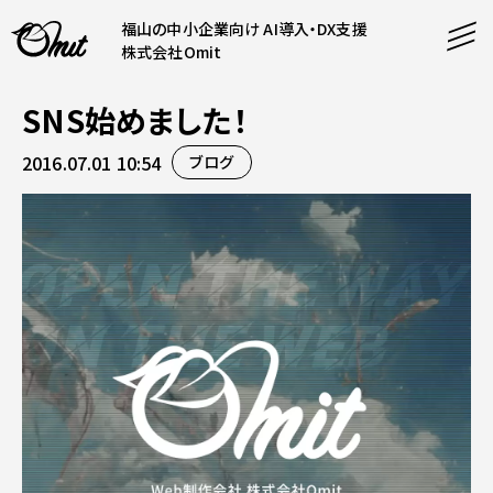
福山の中小企業向け AI導入・DX支援
株式会社Omit
SNS始めました！
SERVICE
2016.07.01 10:54
ブログ
事業内容
AI導入支援
CONTENT
システム開発
コンテンツ
ホームページ制作
課題解決
COMPANY
制作実績
企業案内
料金表
会社概要
PRODUCTS
採用情報
運営サービス
お知らせ