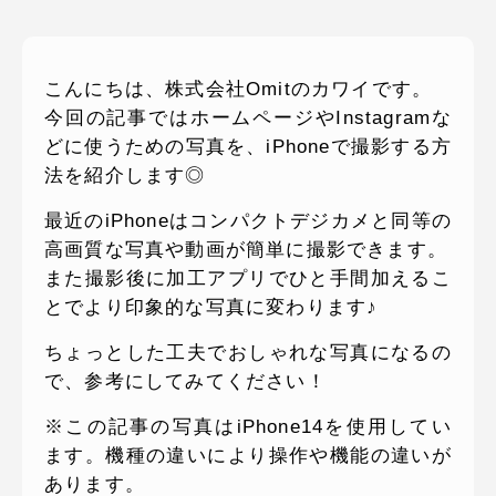
ピッパサック
よくある質問
ヒラメキペーパー
こんにちは、株式会社Omitのカワイです。
オミラボ
WEBでお問い合わせ
今回の記事ではホームページやInstagramな
( 24時間365日いつでも受付対応 )
どに使うための写真を、iPhoneで撮影する方
法を紹介します◎
電話でお問い合わせ
最近のiPhoneはコンパクトデジカメと同等の
月〜金曜10:00 〜 19:00 ( 土日祝定休 )
高画質な写真や動画が簡単に撮影できます。
また撮影後に加工アプリでひと手間加えるこ
とでより印象的な写真に変わります♪
ちょっとした工夫でおしゃれな写真になるの
で、参考にしてみてください！
※この記事の写真はiPhone14を使用してい
ます。機種の違いにより操作や機能の違いが
あります。