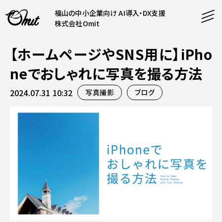
福山の中小企業向け AI導入・DX支援
株式会社Omit
【ホームページやSNS用に】iPho
SERVICE
neでおしゃれに写真を撮る方法
事業内容
2024.07.31 10:32
写真撮影
ブログ
AI導入支援
CONTENT
システム開発
コンテンツ
ホームページ制作
課題解決
COMPANY
制作実績
企業案内
料金表
会社概要
PRODUCTS
採用情報
運営サービス
お知らせ