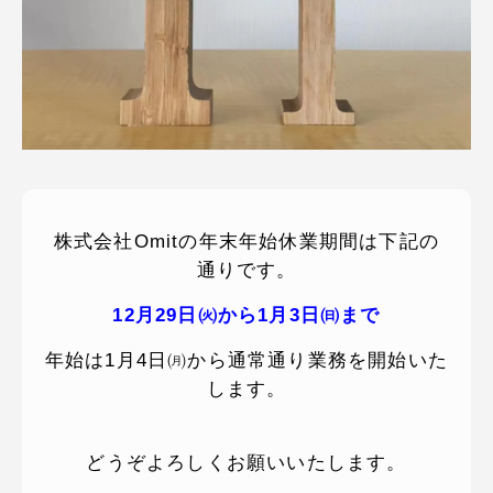
ピッパサック
よくある質問
ヒラメキペーパー
オミラボ
WEBでお問い合わせ
( 24時間365日いつでも受付対応 )
電話でお問い合わせ
月〜金曜10:00 〜 19:00 ( 土日祝定休 )
株式会社Omitの年末年始休業期間は下記の
通りです。
12月29日㈫から1月3日㈰まで
年始は1月4日㈪から通常通り業務を開始いた
します。
どうぞよろしくお願いいたします。