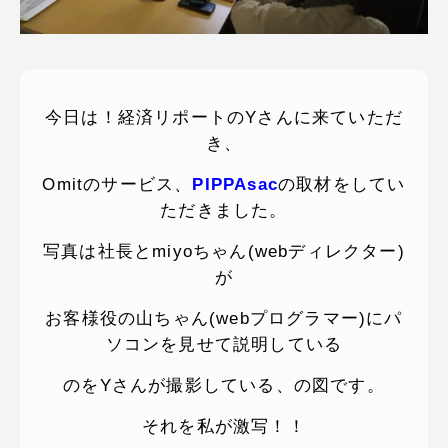
ピッパサック
よくある質問
ヒラメキペーパー
オミラボ
WEBでお問い合わせ
( 24時間365日いつでも受付対応 )
今日は！経済リポートのYさんに来ていただ
き、
電話でお問い合わせ
Omitのサービス、
PIPPAsac
の取材をしてい
月〜金曜10:00 〜 19:00 ( 土日祝定休 )
ただきました。
写真は社長とmiyoちゃん(webディレクター)
が
お客様役の山ちゃん(webプログラマー)にパ
ソコンを見せて説明している
のをYさんが撮影している、の図です。
それを私が激写！！