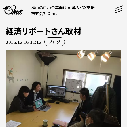
福山の中小企業向け AI導入・DX支援
株式会社Omit
経済リポートさん取材
SERVICE
2015.12.16 11:12
ブログ
事業内容
AI導入支援
CONTENT
システム開発
コンテンツ
ホームページ制作
課題解決
COMPANY
制作実績
企業案内
料金表
会社概要
PRODUCTS
採用情報
運営サービス
お知らせ