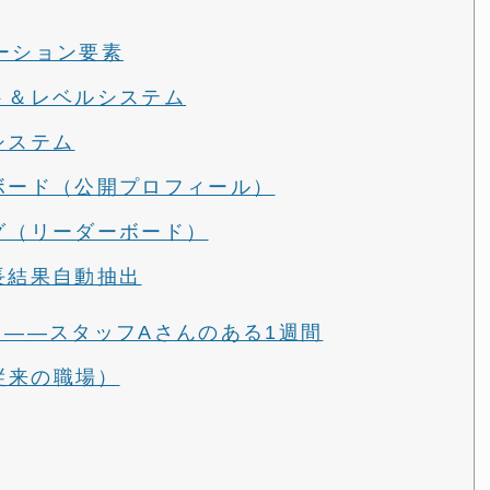
ーション要素
ト＆レベルシステム
システム
ボード（公開プロフィール）
グ（リーダーボード）
長結果自動抽出
と——スタッフAさんのある1週間
（従来の職場）