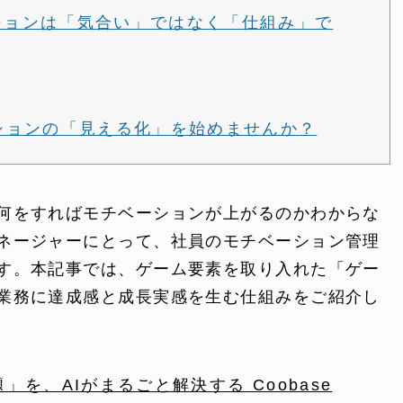
ーションは「気合い」ではなく「仕組み」で
ーションの「見える化」を始めませんか？
何をすればモチベーションが上がるのかわからな
ONTENT
COMPANY
ネージャーにとって、社員のモチベーション管理
テンツ
企業案内
す。本記事では、ゲーム要素を取り入れた「ゲー
業務に達成感と成長実感を生む仕組みをご紹介し
解決
会社概要
実績
採用情報
を、AIがまるごと解決する Coobase
表
お知らせ