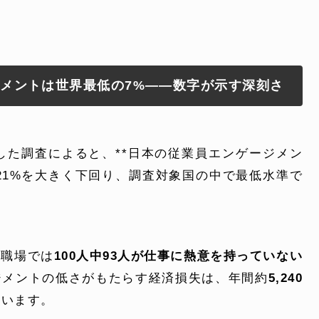
よくある質問
ジメントは世界最低の7%——数字が示す深刻さ
電話でお問い合
 )
月〜金曜10:00 〜 
表した調査によると、**日本の従業員エンゲージメン
の21%を大きく下回り、調査対象国の中で最低水準で
の職場では
100人中93人が仕事に熱意を持っていない
ジメントの低さがもたらす経済損失は、年間約
5,240
ています。