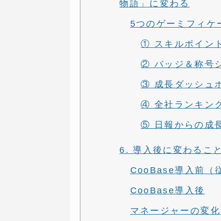
物語」に変わる
5つのゲーミフィケ
① スキルポイン
② バッジ＆称号
③ 成長ダッシュ
④ 全社ランキン
⑤ 日報からの成
6. 導入後に変わるこ
CooBase導入前
CooBase導入後
マネージャーの変化