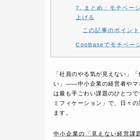
7. まとめ：モチベ
上げる
この記事のポイント
CooBaseでモチベ
「社員のやる気が見えない」「
SERVICE
C
い」——中小企業の経営者やマ
事業内容
コン
は最も手ごわい課題のひとつで
ミフィケーション」で、日々の
AI導入支援
課題
ます。
システム開発
制作
中小企業の「見えない経営課題」
ホームページ制作
料金