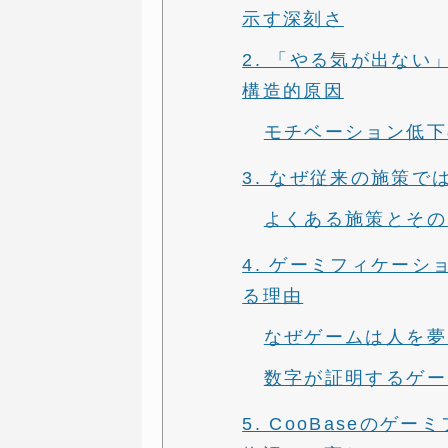
示す深刻さ
2. 「やる気が出な
構造的原因
モチベーション低下
3. なぜ従来の施策
よくある施策とその
4. ゲーミフィケー
る理由
なぜゲームは人を夢
数字が証明するゲー
5. CooBaseの