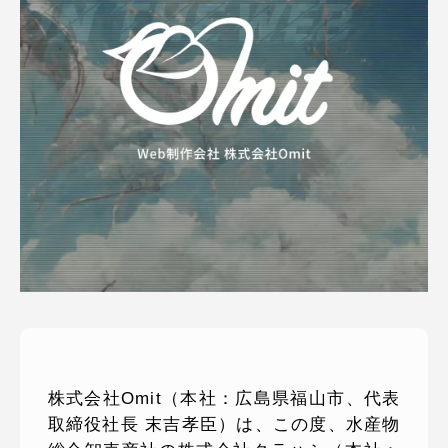
ピッパサック
よくある質問
ヒラメキペーパー
オミラボ
WEBでお問い合わせ
( 24時間365日いつでも受付対応 )
電話でお問い合わせ
月〜金曜10:00 〜 19:00 ( 土日祝定休 )
株式会社Omit（本社：広島県福山市、代表
取締役社長 末吉孝臣）は、この度、水産物