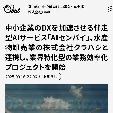
福山の中小企業向け AI導入・DX支援
株式会社Omit
中小企業のDXを加速させる伴走
SERVICE
型AIサービス「AIセンパイ」、水産
事業内容
物卸売業の株式会社クラハシと
AI導入支援
連携し、業界特化型の業務効率化
CONTENT
システム開発
コンテンツ
プロジェクトを開始
ホームページ制作
課題解決
2025.09.16 22:06
お知らせ
COMPANY
制作実績
企業案内
料金表
会社概要
PRODUCTS
採用情報
運営サービス
お知らせ