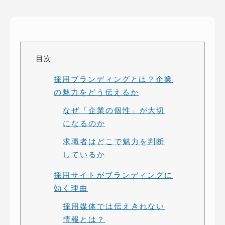
ピッパサック
よくある質問
ヒラメキペーパー
オミラボ
WEBでお問い合わせ
( 24時間365日いつでも受付対応 )
目次
採用ブランディングとは？企業
電話でお問い合わせ
の魅力をどう伝えるか
月〜金曜10:00 〜 19:00 ( 土日祝定休 )
なぜ「企業の個性」が大切
になるのか
求職者はどこで魅力を判断
しているか
採用サイトがブランディングに
効く理由
採用媒体では伝えきれない
情報とは？