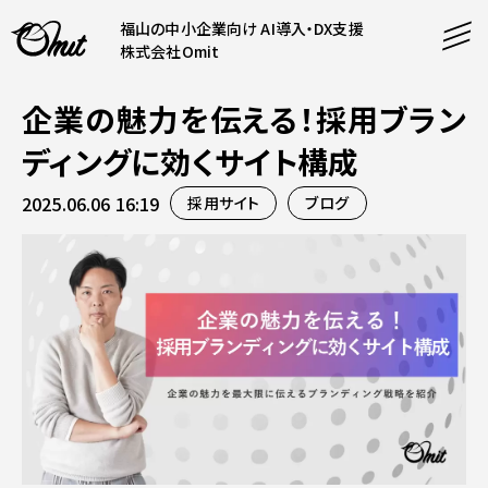
福山の中小企業向け AI導入・DX支援
株式会社Omit
企業の魅力を伝える！採用ブラン
SERVICE
ディングに効くサイト構成
事業内容
2025.06.06 16:19
採用サイト
ブログ
AI導入支援
CONTENT
システム開発
コンテンツ
ホームページ制作
課題解決
COMPANY
制作実績
企業案内
料金表
会社概要
PRODUCTS
採用情報
運営サービス
お知らせ