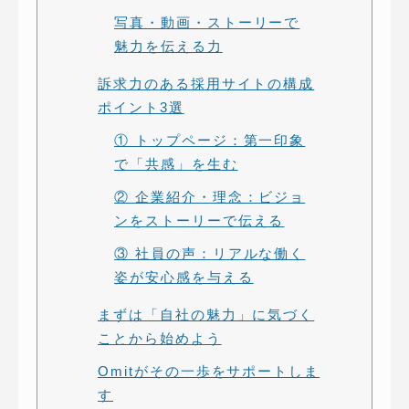
写真・動画・ストーリーで
魅力を伝える力
訴求力のある採用サイトの構成
ポイント3選
① トップページ：第一印象
で「共感」を生む
② 企業紹介・理念：ビジョ
ンをストーリーで伝える
③ 社員の声：リアルな働く
姿が安心感を与える
まずは「自社の魅力」に気づく
ことから始めよう
Omitがその一歩をサポートしま
す