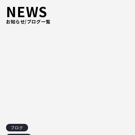
NEWS
ピッパサック
よくある質問
ヒラメキペーパー
お知らせ/ブログ一覧
オミラボ
WEBでお問い合わせ
( 24時間365日いつでも受付対応 )
電話でお問い合わせ
月〜金曜10:00 〜 19:00 ( 土日祝定休 )
ブログ