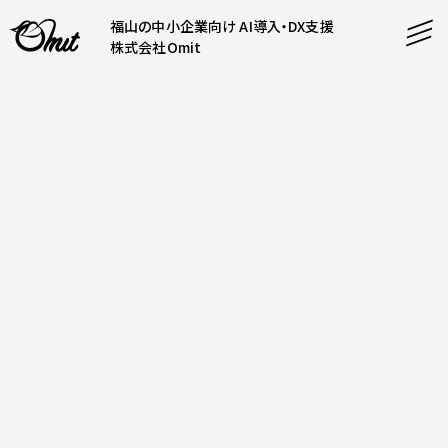
福山の中小企業向け AI導入・DX支援
株式会社Omit
SERVICE
事業内容
AI導入支援
CONTENT
システム開発
コンテンツ
ホームページ制作
課題解決
COMPANY
制作実績
企業案内
料金表
会社概要
PRODUCTS
採用情報
運営サービス
お知らせ