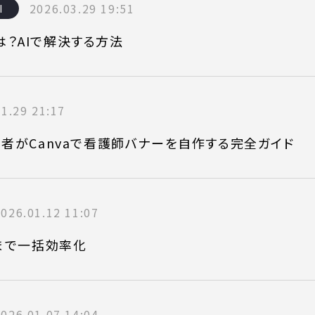
2026.03.29 19:51
I
？AIで解決する方法
ONTENT
COMPANY
1.29 21:17
テンツ
企業案内
者がCanvaで看護師バナーを自作する完全ガイド
解決
会社概要
実績
採用情報
2026.01.12 11:07
表
お知らせ
図まで一括効率化
よくある質問
2026.01.07 14:04