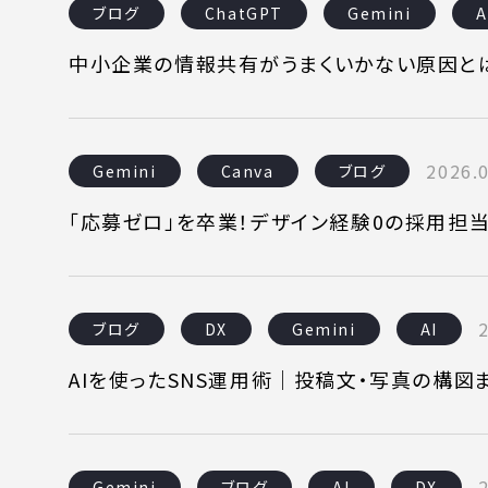
ブログ
ChatGPT
Gemini
A
中小企業の情報共有がうまくいかない原因とは
SERVICE
C
2026.0
Gemini
Canva
ブログ
事業内容
コン
「応募ゼロ」を卒業！デザイン経験0の採用担当
AI導入支援
課題
システム開発
制作
ブログ
DX
Gemini
AI
ホームページ制作
料金
AIを使ったSNS運用術｜投稿文・写真の構
Gemini
ブログ
AI
DX