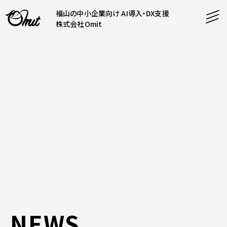
福山の中小企業向け AI導入・DX支援
株式会社Omit
SERVICE
事業内容
AI導入支援
CONTENT
システム開発
コンテンツ
ホームページ制作
課題解決
COMPANY
制作実績
企業案内
料金表
会社概要
PRODUCTS
採用情報
NEWS
運営サービス
お知らせ