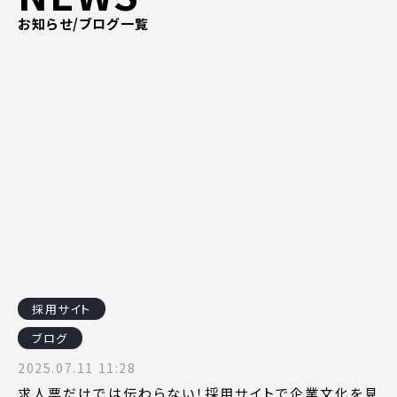
ピッパサック
お知らせ/ブログ一覧
よくある質問
ヒラメキペーパー
オミラボ
WEBでお問い合わせ
( 24時間365日いつでも受付対応 )
電話でお問い合わせ
月〜金曜10:00 〜 19:00 ( 土日祝定休 )
採用サイト
ブログ
2025.07.11 11:28
求人票だけでは伝わらない！採用サイトで企業文化を見