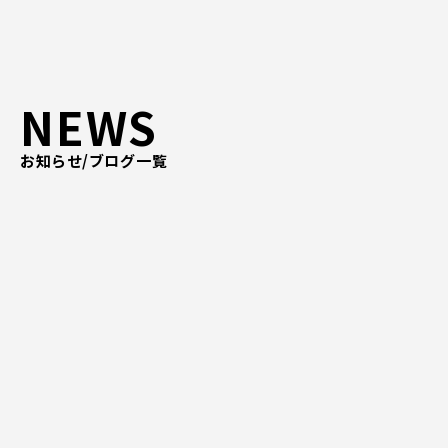
ピッパサック
よくある質問
ヒラメキペーパー
オミラボ
WEBでお問い合わせ
NEWS
( 24時間365日いつでも受付対応 )
お知らせ/ブログ一覧
電話でお問い合わせ
月〜金曜10:00 〜 19:00 ( 土日祝定休 )