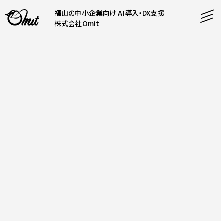
福山の中小企業向け AI導入・DX支援
株式会社Omit
SERVICE
事業内容
AI導入支援
CONTENT
システム開発
コンテンツ
ホームページ制作
課題解決
COMPANY
制作実績
企業案内
料金表
会社概要
PRODUCTS
採用情報
運営サービス
お知らせ