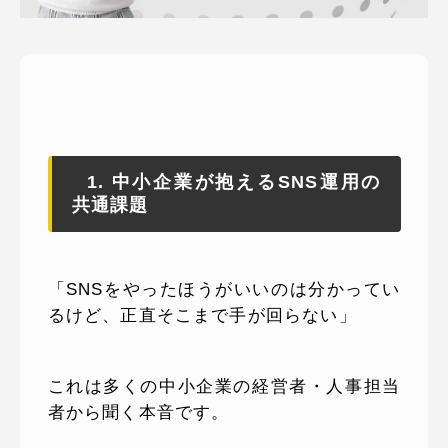
ピッパサック
よくある質問
ヒラメキペーパー
オミラボ
WEBでお問い合わせ
( 24時間365日いつでも受付対応 )
電話でお問い合わせ
1. 中小企業が抱えるSNS運用の
共通課題
月〜金曜10:00 〜 19:00 ( 土日祝定休 )
「SNSをやったほうがいいのは分かってい
るけど、正直そこまで手が回らない」
これは多くの中小企業の経営者・人事担当
者から聞く本音です。