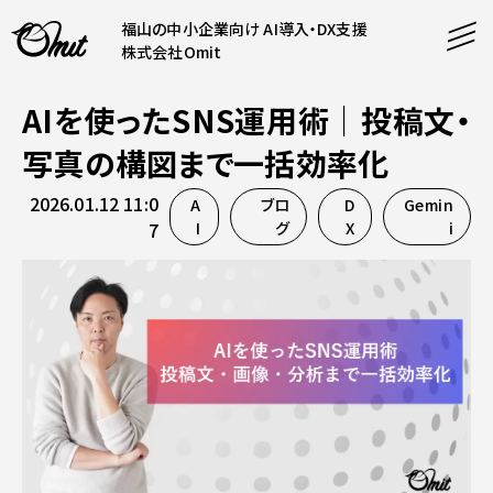
福山の中小企業向け AI導入・DX支援
株式会社Omit
AIを使ったSNS運用術｜投稿文・
SERVICE
写真の構図まで一括効率化
事業内容
2026.01.12 11:0
A
ブロ
D
Gemin
AI導入支援
7
I
グ
X
i
CONTENT
システム開発
コンテンツ
ホームページ制作
課題解決
COMPANY
制作実績
企業案内
料金表
会社概要
PRODUCTS
採用情報
運営サービス
お知らせ