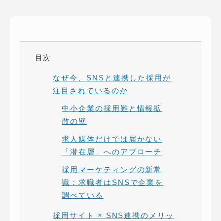
ピッパサック
よくある質問
ヒラメキペーパー
オミラボ
WEBでお問い合わせ
( 24時間365日いつでも受付対応 )
目次
なぜ今、SNSと連携した採用が
電話でお問い合わせ
注目されているのか
月〜金曜10:00 〜 19:00 ( 土日祝定休 )
中小企業の採用難と情報拡
散の壁
求人媒体だけでは届かない
「潜在層」へのアプローチ
採用マーケティングの新常
識：求職者はSNSで企業を
調べている
採用サイト × SNS連携のメリッ