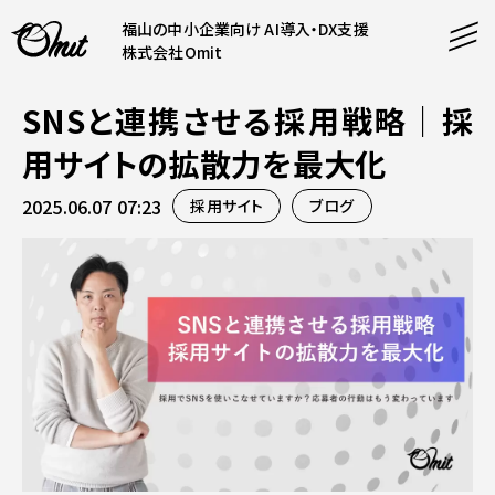
福山の中小企業向け AI導入・DX支援
株式会社Omit
SNSと連携させる採用戦略｜採
SERVICE
用サイトの拡散力を最大化
事業内容
2025.06.07 07:23
採用サイト
ブログ
AI導入支援
CONTENT
システム開発
コンテンツ
ホームページ制作
課題解決
COMPANY
制作実績
企業案内
料金表
会社概要
PRODUCTS
採用情報
運営サービス
お知らせ