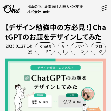
福山の中小企業向け AI導入・DX支援
株式会社Omit
【デザイン勉強中の方必見！】Cha
SERVICE
tGPTのお題をデザインしてみた
事業内容
2025.01.27 14:
ChatG
A
デザイ
ブロ
AI導入支援
25
PT
I
ン
グ
CONTENT
システム開発
コンテンツ
ホームページ制作
課題解決
COMPANY
制作実績
企業案内
料金表
会社概要
PRODUCTS
採用情報
運営サービス
お知らせ