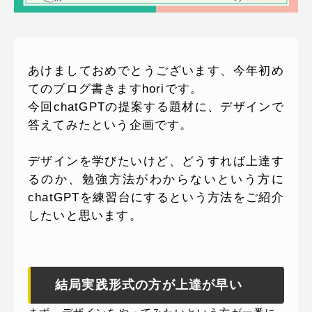
ピッパサック
よくある質問
ヒラメキペーパー
オミラボ
WEBでお問い合わせ
あけましておめでとうございます、今年初め
( 24時間365日いつでも受付対応 )
てのブログ書きますhoriです。
今回chatGPTの提案する題材に、デザインで
答えてみたという企画です。
電話でお問い合わせ
月〜金曜10:00 〜 19:00 ( 土日祝定休 )
デザインを学びたいけど、どうすれば上達す
るのか、勉強方法がわからないという方に
chatGPTを練習台にするという方法をご紹介
したいと思います。
結局実践形式の方が上達が早い