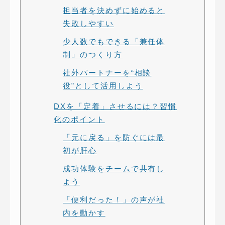
担当者を決めずに始めると
失敗しやすい
少人数でもできる「兼任体
制」のつくり方
社外パートナーを“相談
役”として活用しよう
DXを「定着」させるには？習慣
化のポイント
「元に戻る」を防ぐには最
初が肝心
成功体験をチームで共有し
よう
「便利だった！」の声が社
内を動かす