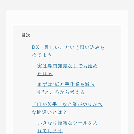
ピッパサック
よくある質問
ヒラメキペーパー
オミラボ
WEBでお問い合わせ
( 24時間365日いつでも受付対応 )
目次
DX＝難しい、という思い込みを
電話でお問い合わせ
捨てよう
月〜金曜10:00 〜 19:00 ( 土日祝定休 )
実は専門知識なしでも始め
られる
まずは“紙と手作業を減ら
す”ところから考える
「ITが苦手」な企業がやりがち
な間違いとは？
いきなり複雑なツールを入
れてしまう