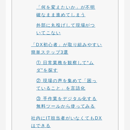
「何を変えたいか」が不明
確なまま進めてしまう
外部に丸投げして現場がつ
いてこない
「DX初心者」が取り組みやすい
簡単ステップ3選
① 日常業務を観察して“ム
ダ”を探す
② 現場の声を集めて「困っ
ていること」を言語化
③ 手作業をデジタル化する
無料ツールから使ってみる
社内にIT担当者がいなくてもDX
はできる