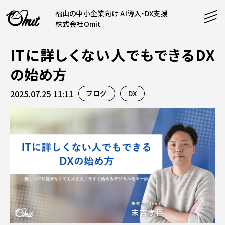
福山の中小企業向け AI導入・DX支援
株式会社Omit
ITに詳しくない人でもできるDX
SERVICE
の始め方
事業内容
2025.07.25 11:11
ブログ
DX
AI導入支援
CONTENT
システム開発
コンテンツ
ホームページ制作
課題解決
COMPANY
制作実績
企業案内
料金表
会社概要
PRODUCTS
採用情報
運営サービス
お知らせ