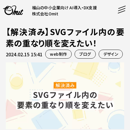
福山の中小企業向け AI導入・DX支援
株式会社Omit
【解決済み】SVGファイル内の要
SERVICE
素の重なり順を変えたい！
事業内容
2024.02.15 15:41
web制作
ブログ
デザイン
AI導入支援
CONTENT
システム開発
コンテンツ
ホームページ制作
課題解決
COMPANY
制作実績
企業案内
料金表
会社概要
PRODUCTS
採用情報
運営サービス
お知らせ