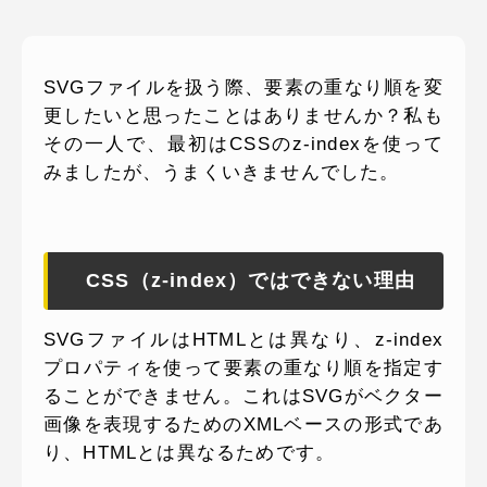
ピッパサック
よくある質問
ヒラメキペーパー
SVGファイルを扱う際、要素の重なり順を変
オミラボ
WEBでお問い合わせ
更したいと思ったことはありませんか？私も
( 24時間365日いつでも受付対応 )
その一人で、最初はCSSのz-indexを使って
みましたが、うまくいきませんでした。
電話でお問い合わせ
月〜金曜10:00 〜 19:00 ( 土日祝定休 )
CSS（z-index）ではできない理由
SVGファイルはHTMLとは異なり、z-index
プロパティを使って要素の重なり順を指定す
ることができません。これはSVGがベクター
画像を表現するためのXMLベースの形式であ
り、HTMLとは異なるためです。