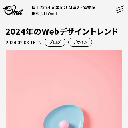
福山の中小企業向け AI導入・DX支援
株式会社Omit
2024年のWebデザイントレンド
SERVICE
2024.02.08 16:12
ブログ
デザイン
事業内容
AI導入支援
CONTENT
システム開発
コンテンツ
ホームページ制作
課題解決
COMPANY
制作実績
企業案内
料金表
会社概要
PRODUCTS
採用情報
運営サービス
お知らせ