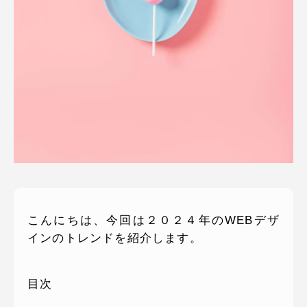
ピッパサック
よくある質問
ヒラメキペーパー
オミラボ
WEBでお問い合わせ
( 24時間365日いつでも受付対応 )
電話でお問い合わせ
月〜金曜10:00 〜 19:00 ( 土日祝定休 )
こんにちは、今回は２０２４年のWEBデザ
インのトレンドを紹介します。
目次