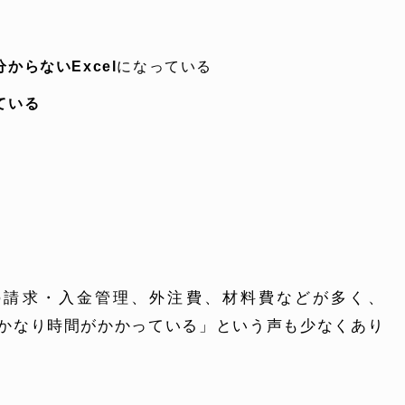
からないExcel
になっている
ている
ONTENT
COMPANY
テンツ
企業案内
の請求・入金管理、外注費、材料費などが多く、
解決
会社概要
正直かなり時間がかかっている」という声も少なくあり
実績
採用情報
表
お知らせ