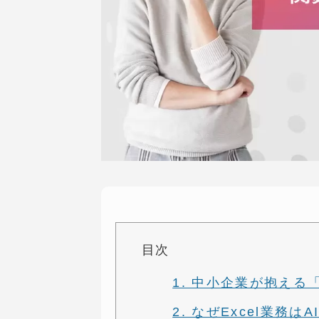
目次
1. 中小企業が抱える
2. なぜExcel業務