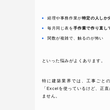
経理や事務作業が
特定の人しか分
毎月同じ表を
手作業で作り直し
関数が複雑で、触るのが怖い
SERVICE
C
といった悩みがよくあります。
事業内容
コン
特に建築業界では、工事ごと
AI導入支援
課題
「Excelを使っているけど、
ません。
システム開発
制作
ホームページ制作
料金