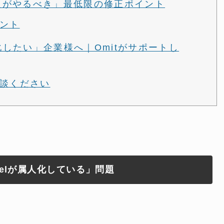
「人がやるべき」最低限の修正ポイント
ント
率化したい」企業様へ｜Omitがサポートし
談ください
celが属人化している」問題