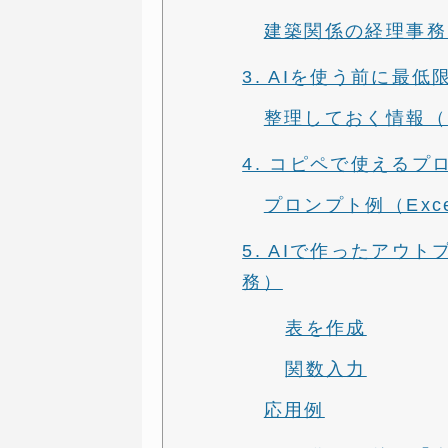
建築関係の経理事務で
3. AIを使う前に最
整理しておく情報（
4. コピペで使える
プロンプト例（Exc
5. AIで作ったアウ
務）
表を作成
関数入力
応用例