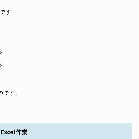
業です。
る
る
ものです。
xcel作業