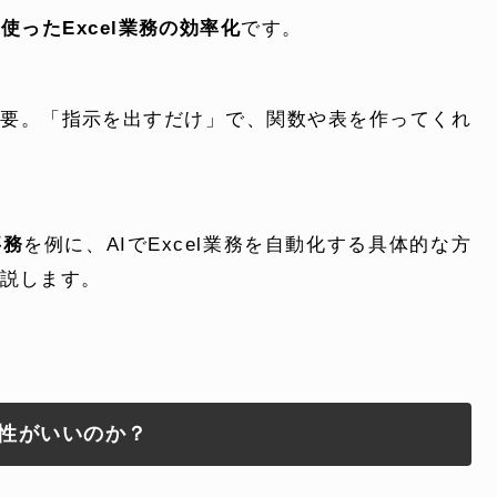
を使ったExcel業務の効率化
です。
よくある質問
不要。「指示を出すだけ」で、関数や表を作ってくれ
電話でお問い合
 )
月〜金曜10:00 〜 
事務
を例に、AIでExcel業務を自動化する具体的な方
説します。
と相性がいいのか？