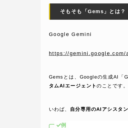
そもそも「Gems」とは？
Google Gemini
https://gemini.google.com/
SERVICE
C
Gemsとは、Googleの生成A
事業内容
コン
タムAIエージェント
のことです
AI導入支援
課題
いわば、
自分専用のAIアシスタ
システム開発
制作
例
ホームページ制作
料金