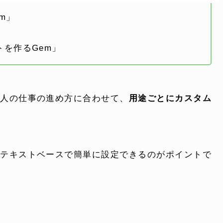
m」
よくある質問
を作るGem」
電話でお問い合
 )
月〜金曜10:00 〜 
個人の仕事の進め方に合わせて、
用途ごとにカスタム
。
、テキストベースで簡単に設定できるのがポイントで