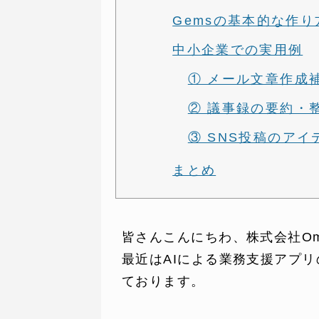
Gemsの基本的な作り
中小企業での実用例
① メール文章作成
② 議事録の要約・
③ SNS投稿のアイ
まとめ
皆さんこんにちわ、株式会社Om
最近はAIによる業務支援アプリ
ております。