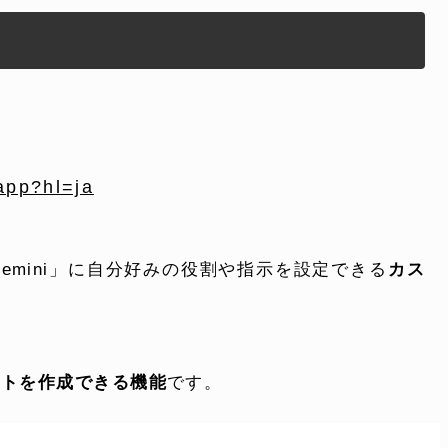
app?hl=ja
ONTENT
COMPANY
I「Gemini」に自分好みの役割や指示を設定できる
カス
テンツ
企業案内
。
解決
会社概要
ントを作成できる機能
です。
実績
採用情報
表
お知らせ