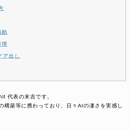
方
補助
整理
デア出し
it 代表の末吉です。
の構築等に携わっており、日々AIの凄さを実感し