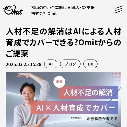
福山の中小企業向け AI導入・DX支援
株式会社Omit
人材不足の解消はAIによる人材
SERVICE
育成でカバーできる?Omitからの
事業内容
ご提案
AI導入支援
2025.03.25 15:38
AI
ブログ
DX
CONTENT
システム開発
コンテンツ
ホームページ制作
課題解決
COMPANY
制作実績
企業案内
料金表
会社概要
PRODUCTS
採用情報
運営サービス
お知らせ