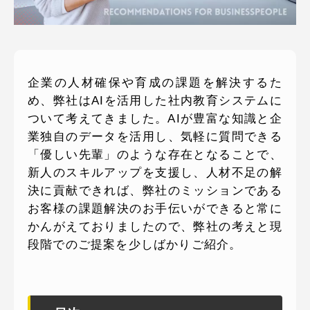
ピッパサック
よくある質問
ヒラメキペーパー
オミラボ
WEBでお問い合わせ
( 24時間365日いつでも受付対応 )
企業の人材確保や育成の課題を解決するた
め、弊社はAIを活用した社内教育システムに
ついて考えてきました。AIが豊富な知識と企
電話でお問い合わせ
業独自のデータを活用し、気軽に質問できる
月〜金曜10:00 〜 19:00 ( 土日祝定休 )
「優しい先輩」のような存在となることで、
新人のスキルアップを支援し、人材不足の解
決に貢献できれば、弊社のミッションである
お客様の課題解決のお手伝いができると常に
かんがえておりましたので、弊社の考えと現
段階でのご提案を少しばかりご紹介。