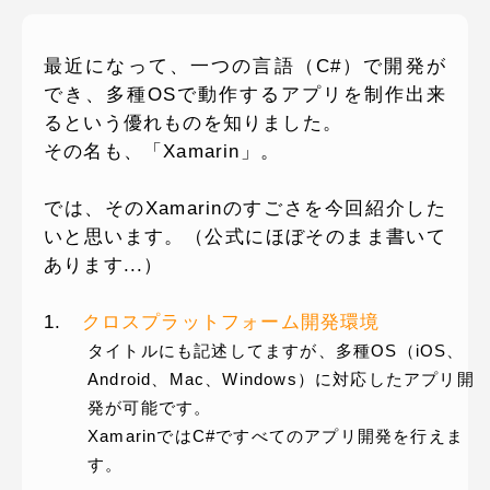
ピッパサック
よくある質問
ヒラメキペーパー
最近になって、一つの言語（C#）で開発が
でき、多種OSで動作するアプリを制作出来
オミラボ
WEBでお問い合わせ
るという優れものを知りました。
( 24時間365日いつでも受付対応 )
その名も、「Xamarin」。
電話でお問い合わせ
では、そのXamarinのすごさを今回紹介した
月〜金曜10:00 〜 19:00 ( 土日祝定休 )
いと思います。（公式にほぼそのまま書いて
あります...）
1.
クロスプラットフォーム開発環境
タイトルにも記述してますが、多種OS（iOS、
Android、Mac、Windows）に対応したアプリ開
発が可能です。
XamarinではC#ですべてのアプリ開発を行えま
す。