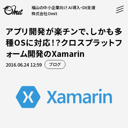
福山の中小企業向け AI導入・DX支援
株式会社Omit
アプリ開発が楽チンで、しかも多
SERVICE
種OSに対応！？クロスプラットフ
事業内容
ォーム開発のXamarin
AI導入支援
2016.06.24 12:59
ブログ
CONTENT
システム開発
コンテンツ
ホームページ制作
課題解決
COMPANY
制作実績
企業案内
料金表
会社概要
PRODUCTS
採用情報
運営サービス
お知らせ