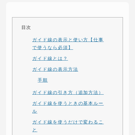
ピッパサック
よくある質問
ヒラメキペーパー
オミラボ
WEBでお問い合わせ
目次
( 24時間365日いつでも受付対応 )
ガイド線の表示と使い方【仕事
で使うなら必須】
電話でお問い合わせ
ガイド線とは？
月〜金曜10:00 〜 19:00 ( 土日祝定休 )
ガイド線の表示方法
手順
ガイド線の引き方（追加方法）
ガイド線を使うときの基本ルー
ル
ガイド線を使うだけで変わるこ
と