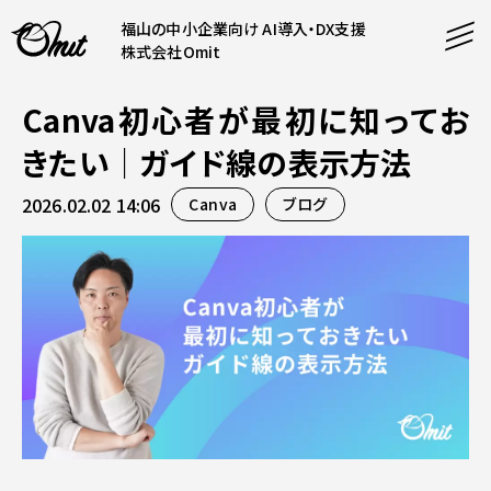
福山の中小企業向け AI導入・DX支援
株式会社Omit
Canva初心者が最初に知ってお
SERVICE
きたい｜ガイド線の表示方法
事業内容
2026.02.02 14:06
Canva
ブログ
AI導入支援
CONTENT
システム開発
コンテンツ
ホームページ制作
課題解決
COMPANY
制作実績
企業案内
料金表
会社概要
PRODUCTS
採用情報
運営サービス
お知らせ