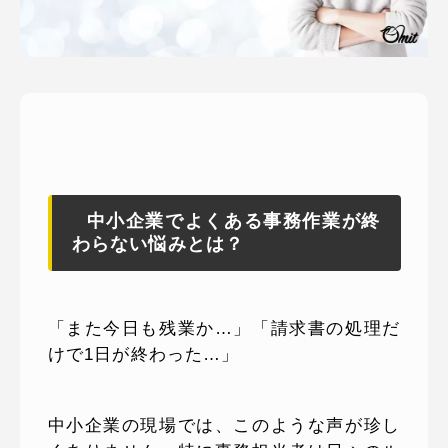
ピッパサック
よくある質問
ヒラメキペーパー
オミラボ
WEBでお問い合わせ
( 24時間365日いつでも受付対応 )
電話でお問い合わせ
月〜金曜10:00 〜 19:00 ( 土日祝定休 )
中小企業でよくある事務作業が終
わらない悩みとは？
「また今日も残業か…」「請求書の処理だ
けで1日が終わった…」
中小企業の現場では、このような声が珍し