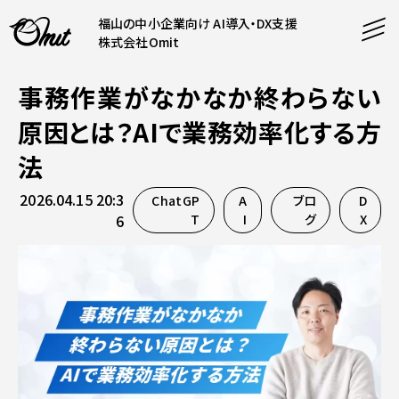
福山の中小企業向け AI導入・DX支援
株式会社Omit
事務作業がなかなか終わらない
SERVICE
原因とは？AIで業務効率化する方
事業内容
法
AI導入支援
2026.04.15 20:3
ChatGP
A
ブロ
D
CONTENT
システム開発
コンテンツ
6
T
I
グ
X
ホームページ制作
課題解決
COMPANY
制作実績
企業案内
料金表
会社概要
PRODUCTS
採用情報
運営サービス
お知らせ