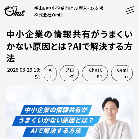
福山の中小企業向け AI導入・DX支援
株式会社Omit
中小企業の情報共有がうまくい
SERVICE
かない原因とは？AIで解決する方
事業内容
法
AI導入支援
2026.03.29 19:
A
ブロ
ChatG
Gemi
CONTENT
システム開発
コンテンツ
51
I
グ
PT
ni
ホームページ制作
課題解決
COMPANY
制作実績
企業案内
料金表
会社概要
PRODUCTS
採用情報
運営サービス
お知らせ