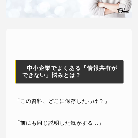
ピッパサック
よくある質問
ヒラメキペーパー
オミラボ
WEBでお問い合わせ
( 24時間365日いつでも受付対応 )
電話でお問い合わせ
月〜金曜10:00 〜 19:00 ( 土日祝定休 )
中小企業でよくある「情報共有が
できない」悩みとは？
「この資料、どこに保存したっけ？」
「前にも同じ説明した気がする…」