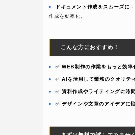
ドキュメント作成をスムーズに
-
作成を効率化。
こんな方におすすめ！
SERVICE
C
✅
WEB制作の作業をもっと効率
事業内容
コン
✅
AIを活用して業務のクオリテ
✅
資料作成やライティングに時
AI導入支援
課題
✅
デザインや文章のアイデアに
システム開発
制作
ホームページ制作
料金
まずは無料で試してみませ