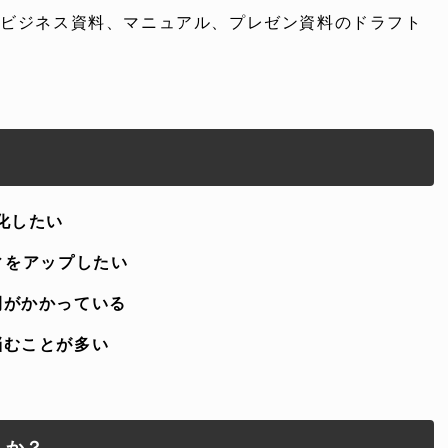
 ビジネス資料、マニュアル、プレゼン資料のドラフト
ONTENT
COMPANY
化したい
テンツ
企業案内
ィをアップしたい
間がかかっている
解決
会社概要
悩むことが多い
実績
採用情報
表
お知らせ
んか？