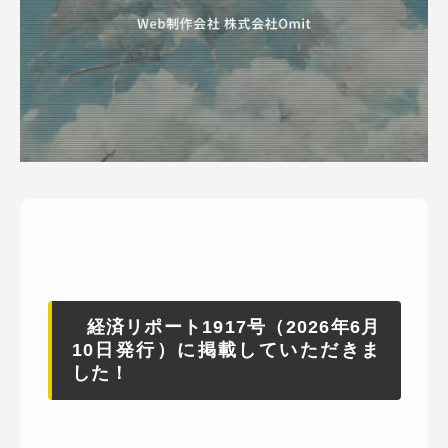
ピッパサック
よくある質問
ヒラメキペーパー
オミラボ
WEBでお問い合わせ
( 24時間365日いつでも受付対応 )
電話でお問い合わせ
月〜金曜10:00 〜 19:00 ( 土日祝定休 )
経済リポート1917号（2026年6月
10日発行）に掲載していただきま
した！