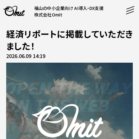
福山の中小企業向け AI導入・DX支援
株式会社Omit
経済リポートに掲載していただき
SERVICE
ました！
事業内容
2026.06.09 14:19
AI導入支援
CONTENT
システム開発
コンテンツ
ホームページ制作
課題解決
COMPANY
制作実績
企業案内
料金表
会社概要
PRODUCTS
採用情報
運営サービス
お知らせ