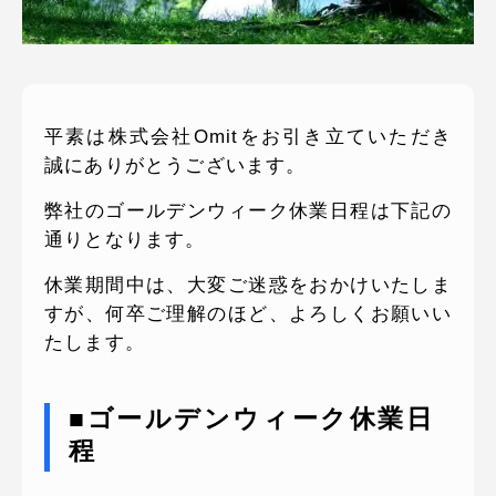
ピッパサック
よくある質問
ヒラメキペーパー
オミラボ
WEBでお問い合わせ
( 24時間365日いつでも受付対応 )
平素は株式会社Omitをお引き立ていただき
誠にありがとうございます。
電話でお問い合わせ
弊社のゴールデンウィーク休業日程は下記の
月〜金曜10:00 〜 19:00 ( 土日祝定休 )
通りとなります。
休業期間中は、大変ご迷惑をおかけいたしま
すが、何卒ご理解のほど、よろしくお願いい
たします。
■ゴールデンウィーク休業日
程