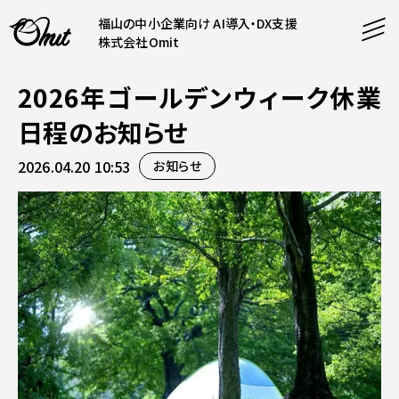
福山の中小企業向け AI導入・DX支援
株式会社Omit
2026年ゴールデンウィーク休業
SERVICE
日程のお知らせ
事業内容
2026.04.20 10:53
お知らせ
AI導入支援
CONTENT
システム開発
コンテンツ
ホームページ制作
課題解決
COMPANY
制作実績
企業案内
料金表
会社概要
PRODUCTS
採用情報
運営サービス
お知らせ