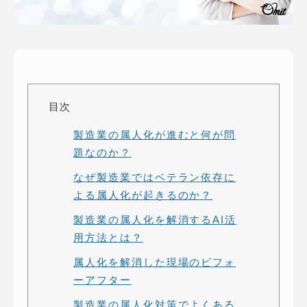
ピッパサック
よくある質問
ヒラメキペーパー
オミラボ
WEBでお問い合わせ
( 24時間365日いつでも受付対応 )
目次
電話でお問い合わせ
製造業の属人化が進むと何が問
月〜金曜10:00 〜 19:00 ( 土日祝定休 )
題なのか？
なぜ製造業ではベテラン依存に
よる属人化が起きるのか？
製造業の属人化を解消するAI活
用方法とは？
属人化を解消した現場のビフォ
ーアフター
製造業の属人化対策でよくある