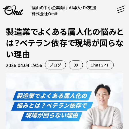
福山の中小企業向け AI導入・DX支援
株式会社Omit
製造業でよくある属人化の悩みと
SERVICE
は？ベテラン依存で現場が回らな
事業内容
い理由
AI導入支援
2026.04.04 19:56
ブログ
DX
ChatGPT
CONTENT
システム開発
コンテンツ
ホームページ制作
課題解決
COMPANY
制作実績
企業案内
料金表
会社概要
PRODUCTS
採用情報
運営サービス
お知らせ