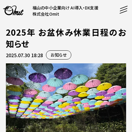
福山の中小企業向け AI導入・DX支援
株式会社Omit
2025年 お盆休み休業日程のお
SERVICE
知らせ
事業内容
2025.07.30 18:28
お知らせ
AI導入支援
CONTENT
システム開発
コンテンツ
ホームページ制作
課題解決
COMPANY
制作実績
企業案内
料金表
会社概要
PRODUCTS
採用情報
運営サービス
お知らせ