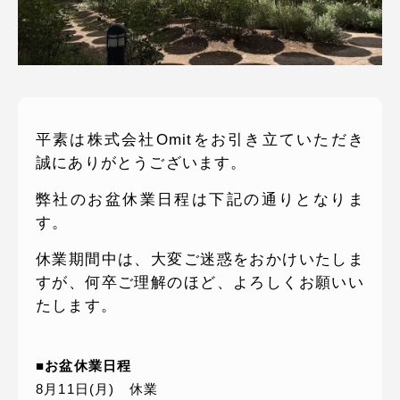
ピッパサック
よくある質問
ヒラメキペーパー
オミラボ
WEBでお問い合わせ
( 24時間365日いつでも受付対応 )
平素は株式会社Omitをお引き立ていただき
電話でお問い合わせ
誠にありがとうございます。
月〜金曜10:00 〜 19:00 ( 土日祝定休 )
弊社のお盆休業日程は下記の通りとなりま
す。
休業期間中は、大変ご迷惑をおかけいたしま
すが、何卒ご理解のほど、よろしくお願いい
たします。
■お盆休業日程
8月11日(月) 休業