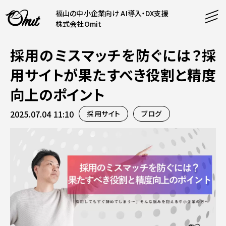
福山の中小企業向け AI導入・DX支援
株式会社Omit
採用のミスマッチを防ぐには？採
SERVICE
用サイトが果たすべき役割と精度
事業内容
向上のポイント
AI導入支援
2025.07.04 11:10
採用サイト
ブログ
CONTENT
システム開発
コンテンツ
ホームページ制作
課題解決
COMPANY
制作実績
企業案内
料金表
会社概要
PRODUCTS
採用情報
運営サービス
お知らせ