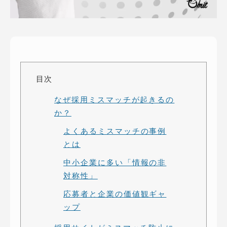
ピッパサック
よくある質問
ヒラメキペーパー
オミラボ
WEBでお問い合わせ
( 24時間365日いつでも受付対応 )
目次
電話でお問い合わせ
なぜ採用ミスマッチが起きるの
月〜金曜10:00 〜 19:00 ( 土日祝定休 )
か？
よくあるミスマッチの事例
とは
中小企業に多い「情報の非
対称性」
応募者と企業の価値観ギャ
ップ