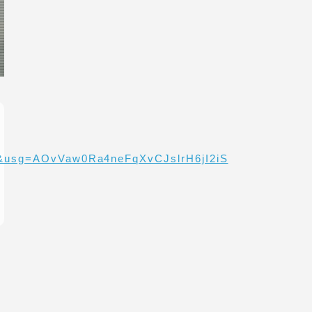
0&usg=AOvVaw0Ra4neFqXvCJslrH6jI2iS
PRODUCTS
運営サービス
ピッパサック
ヒラメキペーパー
オミラボ