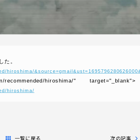
した。
ded/hiroshima/&source=gmail&ust=169579628062600
ONTENT
COMPANY
m/recommended/hiroshima/" target="_blank">
d/hiroshima/
テンツ
企業案内
解決
会社概要
実績
採用情報
表
お知らせ
一覧に戻る
次の記事