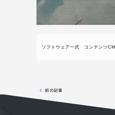
ソフトウェア一式 コンテンツCM
SERVICE
C
事業内容
コン
AI導入支援
課題
システム開発
制作
前の記事
ホームページ制作
料金