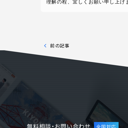
理解の程、宜しくお願い申し上げ
SERVICE
C
事業内容
コン
前の記事
AI導入支援
課題
システム開発
制作
ホームページ制作
料金
無料相談・お問い合わせ