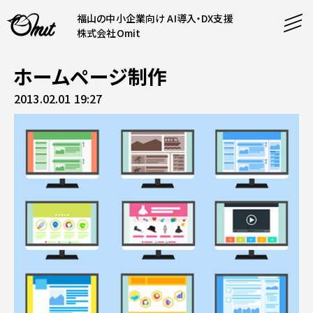
福山の中小企業向け AI導入・DX支援
株式会社Omit
ホームページ制作
SERVICE
2013.02.01 19:27
事業内容
AI導入支援
CONTENT
システム開発
コンテンツ
ホームページ制作
課題解決
COMPANY
制作実績
企業案内
料金表
会社概要
PRODUCTS
採用情報
運営サービス
お知らせ