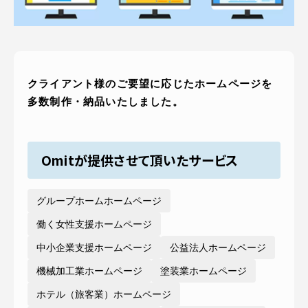
ピッパサック
よくある質問
ヒラメキペーパー
オミラボ
WEBでお問い合わせ
( 24時間365日いつでも受付対応 )
クライアント様のご要望に応じたホームページを
多数制作・納品いたしました。
電話でお問い合わせ
月〜金曜10:00 〜 19:00 ( 土日祝定休 )
Omitが提供させて頂いたサービス
グループホームホームページ
働く女性支援ホームページ
中小企業支援ホームページ
公益法人ホームページ
機械加工業ホームページ
塗装業ホームページ
ホテル（旅客業）ホームページ