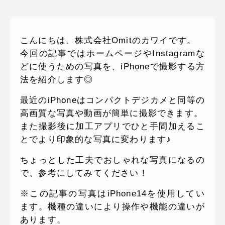
ピッパサック
よくある質問
ヒラメキペーパー
こんにちは、株式会社Omitのカワイです。
オミラボ
WEBでお問い合わせ
今回の記事ではホームページやInstagramな
( 24時間365日いつでも受付対応 )
どに使うための写真を、iPhoneで撮影する方
法を紹介します◎
電話でお問い合わせ
最近のiPhoneはコンパクトデジカメと同等の
月〜金曜10:00 〜 19:00 ( 土日祝定休 )
高画質な写真や動画が簡単に撮影できます。
また撮影後に加工アプリでひと手間加えるこ
とでより印象的な写真に変わります♪
ちょっとした工夫でおしゃれな写真になるの
で、参考にしてみてください！
※この記事の写真はiPhone14を使用してい
ます。機種の違いにより操作や機能の違いが
あります。