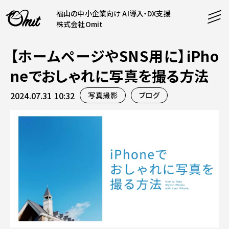
福山の中小企業向け AI導入・DX支援
株式会社Omit
【ホームページやSNS用に】iPho
SERVICE
neでおしゃれに写真を撮る方法
事業内容
2024.07.31 10:32
写真撮影
ブログ
AI導入支援
CONTENT
システム開発
コンテンツ
ホームページ制作
課題解決
COMPANY
制作実績
企業案内
料金表
会社概要
PRODUCTS
採用情報
運営サービス
お知らせ