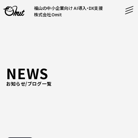
福山の中小企業向け AI導入・DX支援
株式会社Omit
SERVICE
事業内容
AI導入支援
NEWS
CONTENT
システム開発
コンテンツ
ホームページ制作
お知らせ/ブログ一覧
課題解決
COMPANY
制作実績
企業案内
料金表
会社概要
PRODUCTS
採用情報
運営サービス
お知らせ