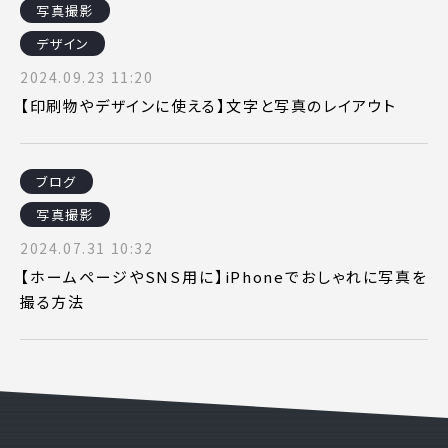
写真撮影
ピッパサック
よくある質問
デザイン
ヒラメキペーパー
2024.09.23 11:20
オミラボ
WEBでお問い合わせ
【印刷物やデザインに使える】文字と写真のレイアウト
( 24時間365日いつでも受付対応 )
電話でお問い合わせ
ブログ
月〜金曜10:00 〜 19:00 ( 土日祝定休 )
写真撮影
2024.07.31 10:32
【ホームページやSNS用に】iPhoneでおしゃれに写真を
撮る方法