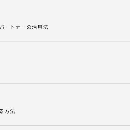
 )
月〜金曜10:00 〜 
部パートナーの活用法
する方法