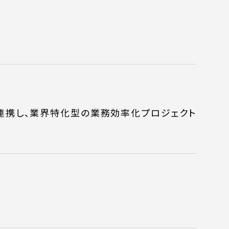
PRODUCTS
運営サービス
ピッパサック
と連携し、業界特化型の業務効率化プロジェクト
ヒラメキペーパー
オミラボ
わせ