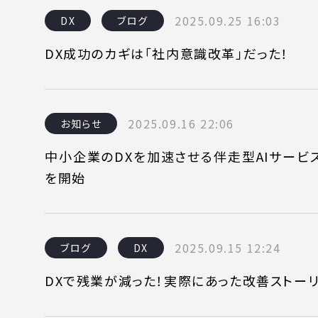
2025.09.25 16:03
DX
ブログ
SERVICE
C
DX成功のカギは「社内意識改革」だった！
事業内容
コン
2025.09.16 22:06
お知らせ
AI導入支援
課題
中小企業のDXを加速させる伴走型AIサービ
システム開発
制作
を開始
ホームページ制作
料金
2025.09.15 12:24
ブログ
DX
DXで残業が減った！実際にあった改善ストー
WEBでお問い合わせ