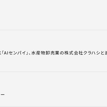
ONTENT
COMPANY
テンツ
企業案内
解決
会社概要
ス「AIセンパイ」、水産物卸売業の株式会社クラハシ
実績
採用情報
表
お知らせ
よくある質問
リー
電話でお問い合