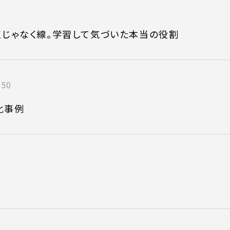
は点じゃなく線。学習して気づいた本当の役割
:50
化事例